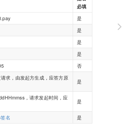
必填
.pay
是
是
户
是
是
D5
否
文请求，由发起方生成，应答方原
是
ddHHmmss，请求发起时间，应
是
6签名
是